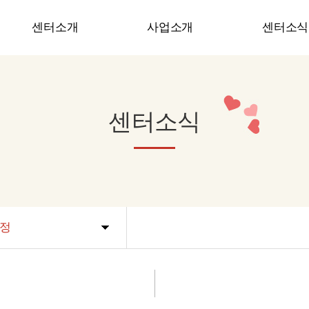
센터소개
사업소개
센터소식
인사말
가족지원사업
공지사항
비전
가족역량강화사업
센터일정
센터소식
기관연혁
네트워크구축사업
사진 및 동영
조직도
장애인식개선사업
온라인상담
오시는 길
장애인평생교육사업
프로그램신
기관역량강화사업
들락날락공방사업
정
중증장애인 긴급돌봄서비스