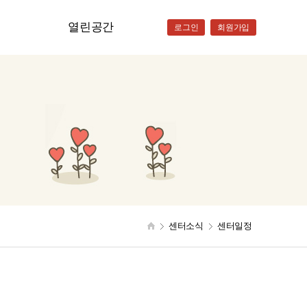
센터일정
열린공간
로그인
회원가입
자유게시판
자료실
상
청
센터소식
센터일정