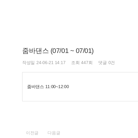
줌바댄스 (07/01 ~ 07/01)
페이지 정보
작성일
24-06-21 14:17
조회
447회
댓글
0건
줌바댄스 11:00~12:00
이전글
다음글