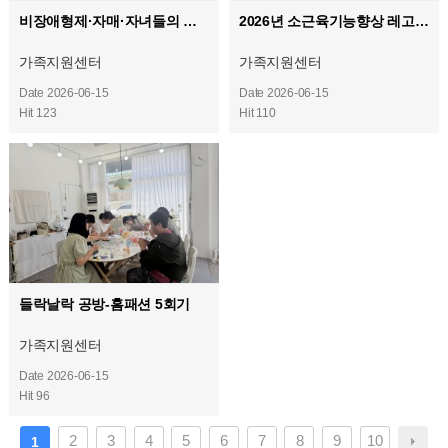
비장애형제·자매·자녀들의 행복 만들기 - 비행기 8회차
2026년 소근육기능향상 레고교실 12회기
가족지원센터
가족지원센터
Date 2026-06-15
Date 2026-06-15
Hit 123
Hit 110
들락날락 공방-홈패션 5회기
가족지원센터
Date 2026-06-15
Hit 96
2
3
4
5
6
7
8
9
10
1