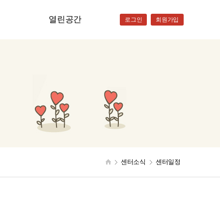
센터일정
열린공간
로그인
회원가입
자유게시판
자료실
상
청
센터소식
센터일정