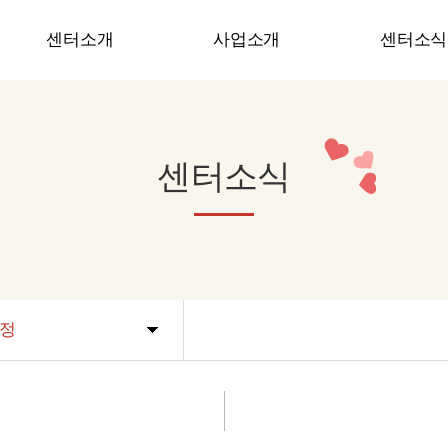
센터소개
사업소개
센터소식
인사말
가족지원사업
공지사항
비전
가족역량강화사업
센터일정
센터소식
기관연혁
네트워크구축사업
사진 및 동영
조직도
장애인식개선사업
온라인상담
오시는 길
장애인평생교육사업
프로그램신
기관역량강화사업
들락날락공방사업
정
중증장애인 긴급돌봄서비스